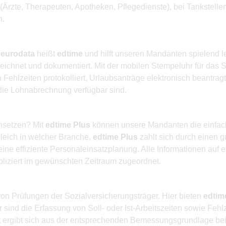
rzte, Therapeuten, Apotheken, Pflegedienste), bei Tankstellen
h.
r
eurodata
heißt
edtime
und hilft unseren Mandanten spielend le
eichnet und dokumentiert. Mit der mobilen Stempeluhr für das 
ehlzeiten protokolliert, Urlaubsanträge elektronisch beantragt
 die Lohnabrechnung verfügbar sind.
insetzen? Mit
edtime Plus
können unsere Mandanten die einfache
leich in welcher Branche,
edtime Plus
zahlt sich durch einen g
eine effiziente Personaleinsatzplanung. Alle Informationen auf 
liziert im gewünschten Zeitraum zugeordnet.
on Prüfungen der Sozialversicherungsträger. Hier bieten
edtim
 sind die Erfassung von Soll- oder Ist-Arbeitszeiten sowie Feh
it ergibt sich aus der entsprechenden Bemessungsgrundlage bei 