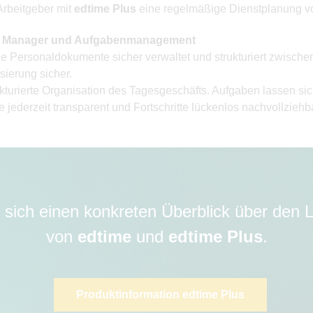
Arbeitgeber mit
edtime Plus
eine regelmäßige Dienstplanung 
en Manager und Aufgabenmanagement
Personaldokumente sicher verwaltet und strukturiert zwischen
isierung sicher.
rierte Organisation des Tagesgeschäfts. Aufgaben lassen sich 
e jederzeit transparent und Fortschritte lückenlos nachvollzieh
 sich einen konkreten Überblick über den
von
edtime
und
edtime Plus
.
Produktinformation edtime Plus