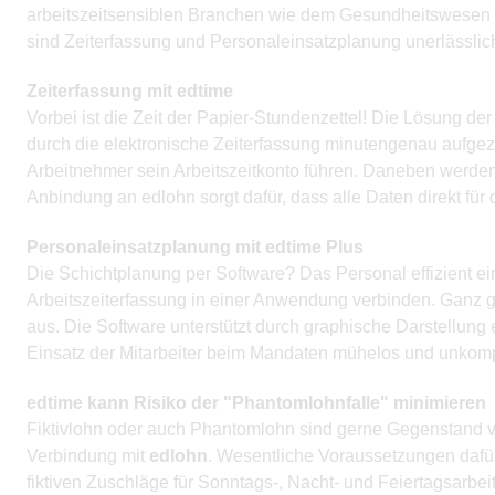
arbeitszeitsensiblen Branchen wie dem Gesundheitswesen (Ä
sind Zeiterfassung und Personaleinsatzplanung unerlässlic
Zeiterfassung mit edtime
Vorbei ist die Zeit der Papier-Stundenzettel! Die Lösung de
durch die elektronische Zeiterfassung minutengenau aufgez
Arbeitnehmer sein Arbeitszeitkonto führen. Daneben werden F
Anbindung an edlohn sorgt dafür, dass alle Daten direkt für
Personaleinsatzplanung mit edtime Plus
Die Schichtplanung per Software? Das Personal effizient e
Arbeitszeiterfassung in einer Anwendung verbinden. Ganz g
aus. Die Software unterstützt durch graphische Darstellung 
Einsatz der Mitarbeiter beim Mandaten mühelos und unkomp
edtime kann Risiko der "Phantomlohnfalle" minimieren
Fiktivlohn oder auch Phantomlohn sind gerne Gegenstand v
Verbindung mit
edlohn
. Wesentliche Voraussetzungen dafür
fiktiven Zuschläge für Sonntags-, Nacht- und Feiertagsarbe