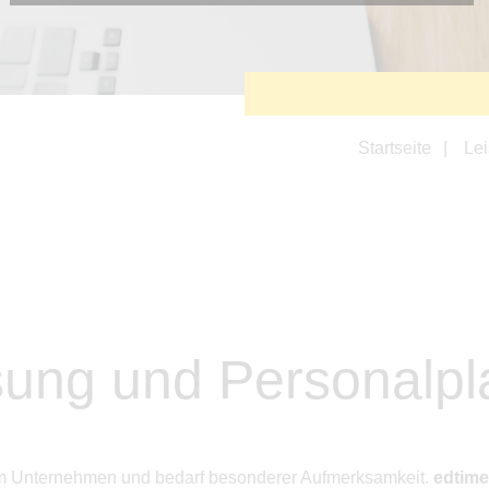
Diese Cookies sind erforderlich, um die grundlegende
Funktionalität der Website zu sichern.
Tracking- und Targeting-Cookies
Diese Cookies sind erforderlich, um unsere Website auf Ihre
Bedürfnisse hin zu optimieren. Hierzu gehört eine
bedarfsgerechte Gestaltung und fortlaufende Verbesserung
unseres Angebotes einschließlich der Verknüpfung zu
Startseite
Le
Social-Media-Angeboten von z.B. Facebook und LinkedIn.
Betreibercookies
Diese Cookies sind erforderlich, um z.B. Google Maps zu
nutzen oder eingebettete Videos abspielen zu können.
ssung und Personalp
edem Unternehmen und bedarf besonderer Aufmerksamkeit.
edtime